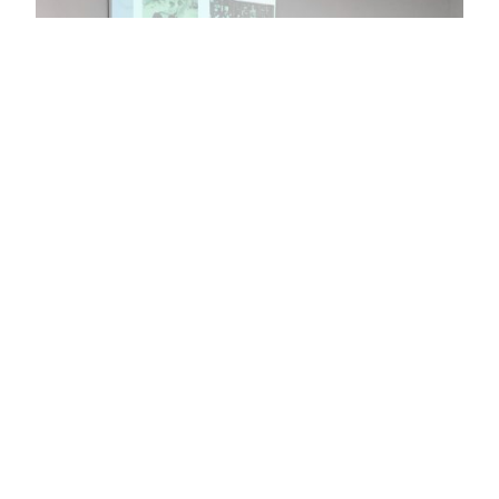
Pioneras del feminismo en Xirivella
La casa de la Dona de Xirivella acoge desde el 10 de
febrero hasta el próximo dia 31 de marzo la exposición
Pioneras del feminismo en España. La actividad está
enmarcada en los actos organizados por el
Ayuntamiento de Xirivella en torno al 8 de Marzo,
Día